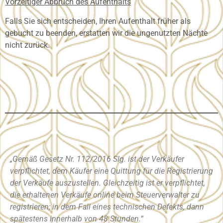
Vorzeitiger Abbruch des Aufenthalts
Falls Sie sich entscheiden, Ihren Aufenthalt früher als
gebucht zu beenden, erstatten wir die ungenutzten Nächte
nicht zurück.
„Gemäß Gesetz Nr. 112/2016 Slg. ist der Verkäufer
verpflichtet, dem Käufer eine Quittung für die Registrierung
der Verkäufe auszustellen. Gleichzeitig ist er verpflichtet,
die erhaltenen Verkäufe online beim Steuerverwalter zu
registrieren; in dem Fall
eines technischen Defekts, dann
spätestens innerhalb von 48 Stunden.“