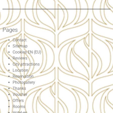
Pages
Contact
Sitemap
Cookies EN (EU)
Reviews
City attractions
Location
Reservation
Photogallery
Thanks
Voucher
Offers
Rooms
Hotel-en