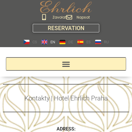
Zavolat
Napsat
RESERVATION
CS
EN
DE
ES
RU
Kontakty | Hotel Ehrlich Praha
ADRESS: