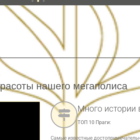
красоты нашего мегаполиса
Много истории 
ТОП 10 Праги:
Самые известные достопримечательн