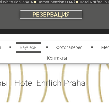
l White Lion PRAHA
Homér penzion SLANÝ
Hotel Raffaello
РЕЗЕРВАЦИЯ
я
Ваучеры
Фотогалерея
Мес
Контакты
ы | Hotel Ehrlich Praha