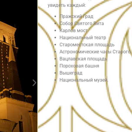
увидеть каждый:
Пражский Град
Собор Святого Вита
Карлов мост
Национальный театр
Староместская площадь
Астрономические часы Старого
Вацлавская площадь
Пороховая башня
Вышеград
Национальный музей.