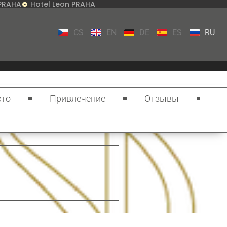
 PRAHA
Hotel Leon PRAHA
CS
EN
DE
ES
RU
то
Привлечение
Отзывы