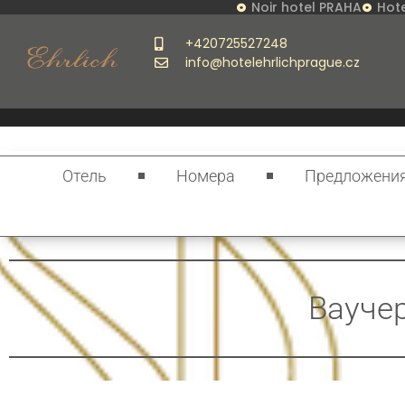
Noir hotel PRAHA
Hote
+420725527248
info@hotelehrlichprague.cz
Отель
Номера
Предложени
Ваучер