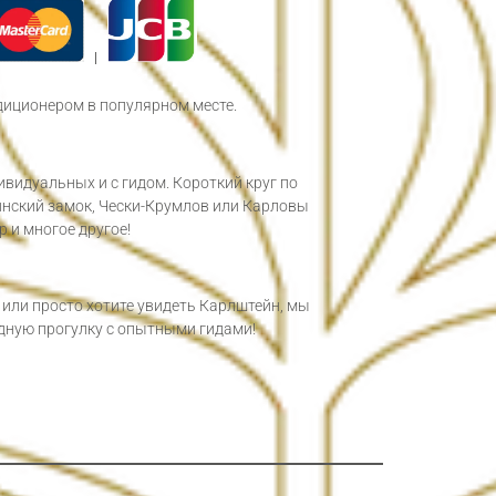
|
диционером в популярном месте.
видуальных и с гидом. Короткий круг по
йнский замок, Чески-Крумлов или Карловы
 и многое другое!
 или просто хотите увидеть Карлштейн, мы
дную прогулку с опытными гидами!