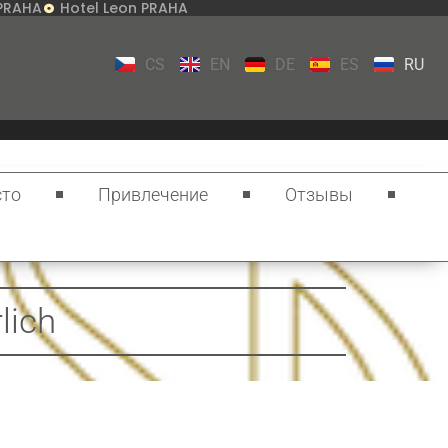
 PRAHA
Hotel Leon PRAHA
CS
EN
DE
ES
RU
то
Привлечение
Отзывы
lich