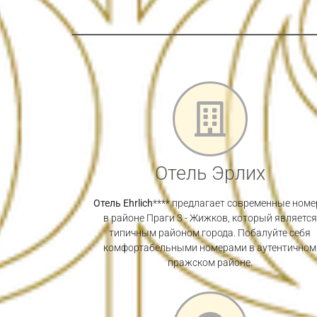
Отель Эрлих
Отель Ehrlich
**** предлагает современные номе
в районе Праги 3 - Жижков, который является
типичным районом города. Побалуйте себя
комфортабельными номерами в аутентичном
пражском районе.