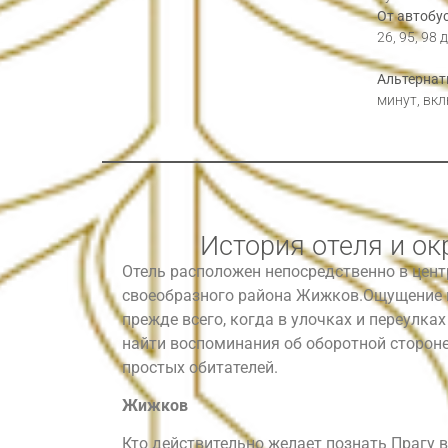
От автобус
26, 95, 98
Альтернат
минут, вкл
История отеля и ок
Отель расположен непосредственно в цент
своеобразного района Жижков.Ощущение 
прежде всего, когда в улочках и переулк
найти воспоминания об оборотной стороне 
простых обитателей.
Жижков
Кто действительно желает познать Прагу во