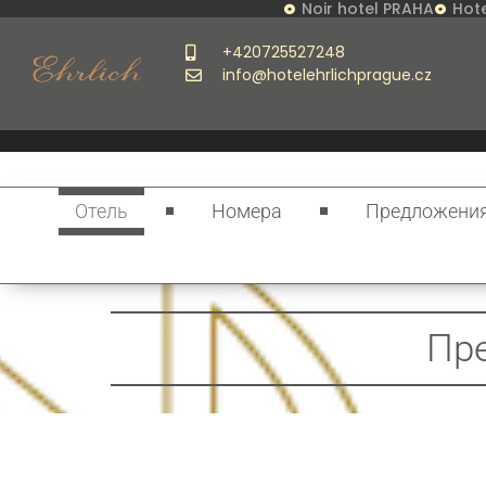
Noir hotel PRAHA
Hote
+420725527248
info@hotelehrlichprague.cz
Отель
Номера
Предложени
Пре