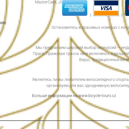
MasterCard, JCB).
|
|
ние
Остановитесь в красивых номерах с кон
Мы предлагаем широкий выбор экскурсий — инди
Праге, Пражская трасса «Все включено», Карлште
Вары, Традиционный вечер
Являетесь ли вы любителем велосипедного спорта
организуем для вас однодневную велосипе
Больше информации на
www.bicycle-tours.cz