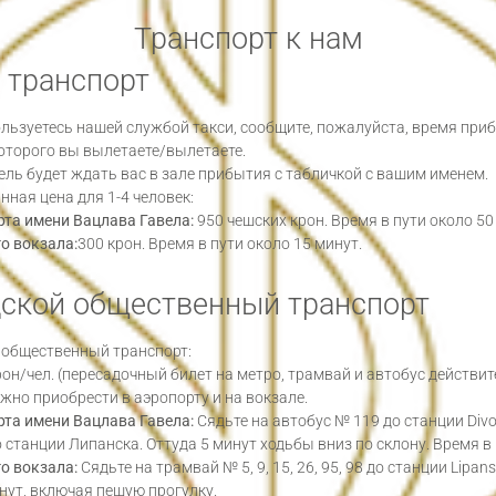
Транспорт к нам
 транспорт
ользуетесь нашей службой такси, сообщите, пожалуйста, время при
которого вы вылетаете/вылетаете.
ль будет ждать вас в зале прибытия с табличкой с вашим именем.
ная цена для 1-4 человек:
рта имени Вацлава Гавела:
950 чешских крон. Время в пути около 50
о вокзала:
300 крон. Время в пути около 15 минут.
дской общественный транспорт
 общественный транспорт:
рон/чел. (пересадочный билет на метро, ​​трамвай и автобус действи
но приобрести в аэропорту и на вокзале.
рта имени Вацлава Гавела:
Сядьте на автобус № 119 до станции Div
 станции Липанска. Оттуда 5 минут ходьбы вниз по склону. Время в
о вокзала:
Сядьте на трамвай № 5, 9, 15, 26, 95, 98 до станции Lipa
нут, включая пешую прогулку.