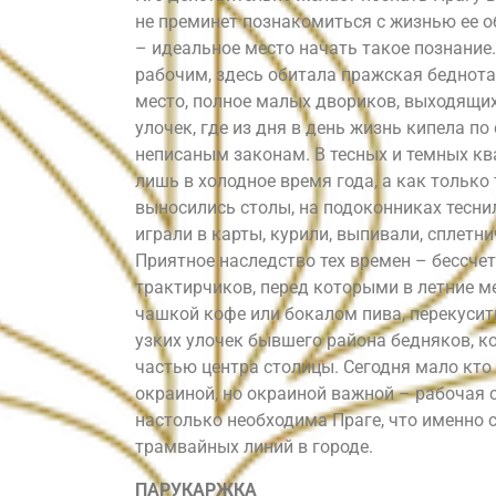
не преминет познакомиться с жизнью ее 
– идеальное место начать такое познание
рабочим, здесь обитала пражская беднота
место, полное малых двориков, выходящих 
улочек, где из дня в день жизнь кипела п
неписаным законам. В тесных и темных кв
лишь в холодное время года, а как только 
выносились столы, на подоконниках тесни
играли в карты, курили, выпивали, сплетни
Приятное наследство тех времен – бессче
трактирчиков, перед которыми в летние м
чашкой кофе или бокалом пива, перекусит
узких улочек бывшего района бедняков, к
частью центра столицы. Сегодня мало кто
окраиной, но окраиной важной – рабочая 
настолько необходима Праге, что именно 
трамвайных линий в городе.
ПАРУКАРЖКА