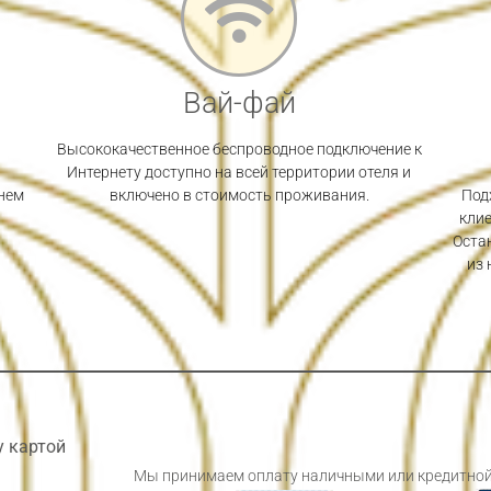
Вай-фай
Высококачественное беспроводное подключение к
Интернету доступно на всей территории отеля и
днем
включено в стоимость проживания.
Под
клие
Оста
из 
 картой
Мы принимаем оплату наличными или кредитной ка