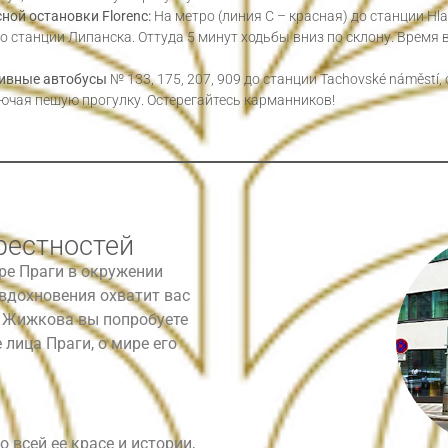
ной остановки Florenc:
На метро (линия C – красная) до станции Hlav
 до станции Липанска. Оттуда 5 минут ходьбы вниз по склону. Время 
ивные автобусы
№ 133, 175, 207, 909 до станции Tachovské náměstí,
ючая пешую прогулку. Остерегайтесь карманников!
рестностей
ре Праги в окружении
вдохновения охватит вас
ах Жижкова вы попробуете
лица Праги, о мире его
 всей ее красе и истории,