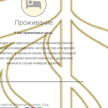
Проживание
У нас приемлемые цены.
ходит для одиноких путешественников, бизнес-
нтов и командировок, молодых пар или друзей
новитесь в одном из наших 43 номеров. Каждый
них оборудован ванной комнатой с душем или
ванной в случае номеров Superior.
ртой (American Express, Visa,