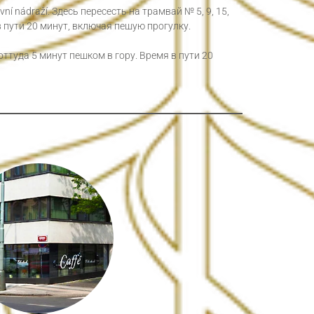
ní nádraží. Здесь пересесть на трамвай № 5, 9, 15,
в пути 20 минут, включая пешую прогулку.
 оттуда 5 минут пешком в гору. Время в пути 20