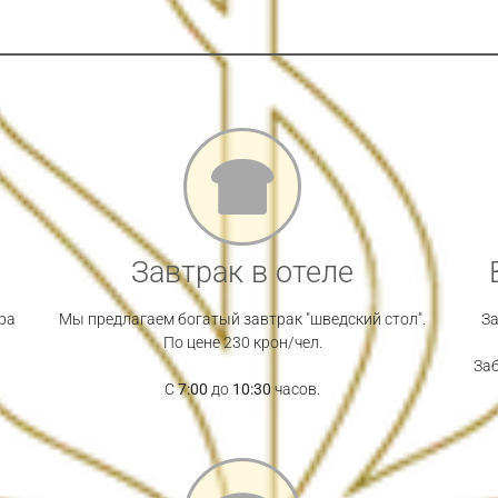
Завтрак в отеле
ра
Мы предлагаем богатый завтрак "шведский стол".
За
По цене 230 крон/чел.
За
С
7:00
до
10:30
часов.