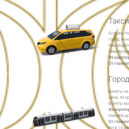
Такси
Если вы п
город, из 
Наш водите
Фиксирован
Из аэропо
От главног
Горо
Билеты на
Цена: 40 к
Билеты мож
Из аэропо
езжайте до
От главног
пути 15 ми