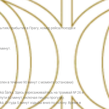
бытия/прибытия в Прагу, номер рейса/поезда и
 минут.
телен в течение 90 минут с момента остановки)
oká Šárka. Здесь пересаживайтесь на трамвай № 26 и
 пути 60 минут, включая пешую прогулку.
nská. Оттуда 5 минут ходьбы вниз по склону. Время в