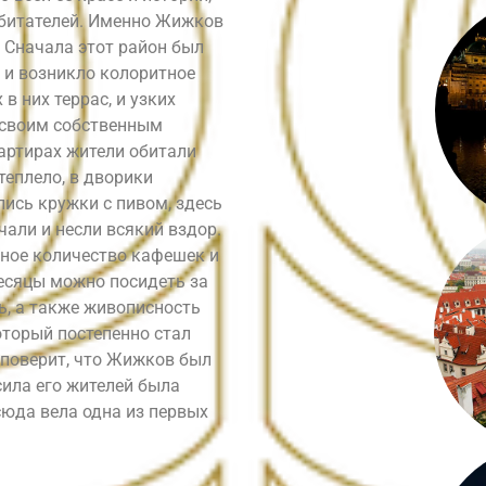
обитателей. Именно Жижков
. Сначала этот район был
 и возникло колоритное
в них террас, и узких
о своим собственным
артирах жители обитали
теплело, в дворики
лись кружки с пивом, здесь
чали и несли всякий вздор.
тное количество кафешек и
есяцы можно посидеть за
ь, а также живописность
оторый постепенно стал
 поверит, что Жижков был
сила его жителей была
сюда вела одна из первых