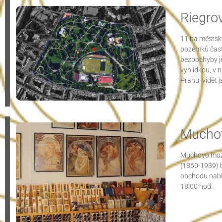
Riegro
11 ha městský
pozemků často
bezpochyby je
vyhlídkou, v n
Prahu: vidět 
Mucho
Muchovo muze
(1860-1939) b
obchodu nabíz
18:00 hod.