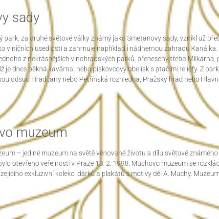
vy sady
 park, za druhé světové války známý jako Smetanovy sady, vznikl už před
 viničních usedlostí a zahrnuje například i nádhernou zahradu Kanálka. 
dnoho z nekrásnějších vinohradských parků, přeneseny třeba Mlíkárna, p
íž je dnes pěkná kavárna, nebo pískovcový obelisk s ptačími reliéfy. Z par
jsou odsud Hradčany nebo Petřínská rozhledna, Pražský hrad nebo Hlavní
vo muzeum
um – jediné muzeum na světě věnované životu a dílu světově známého 
ylo otevřeno veřejnosti v Praze 13. 2. 1998. Muchovo muzeum se rozklá
ejícího exkluzivní kolekci dárků a plakátů s motivy děl A. Muchy. Muzeu