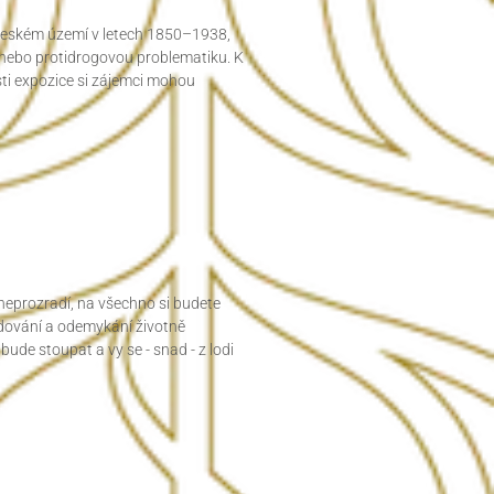
a českém území v letech 1850–1938,
c nebo protidrogovou problematiku. K
ásti expozice si zájemci mohou
 neprozradí, na všechno si budete
ódování a odemykání životně
ude stoupat a vy se - snad - z lodi