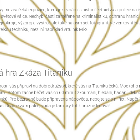
y muzea čeká expozice, která je seznámí s historií četnictva a policie n
 světové válce. Nechybí části zaměřené na kriminalistiku, ochranu hrani
ejnokroje, výzbroj a výstroj, ale také na osm set fotografií. Ve venkovní č
lkou techniku, mezi ní například vrtulník Mi-2.
á hra Zkáza Titaniku
osti vás připraví na dobrodružství, které vás na Titaniku čeká. Moc toho
sami. Potom začne běžet vašich 60 minut zkoumání, hledání, hádání, dek
mků. Pro bezradné bude připravena nápověda, nebojte se o ni říct. Napětí b
s. Držíme vám palce, voda je tam prý totiž hrozně ledová!