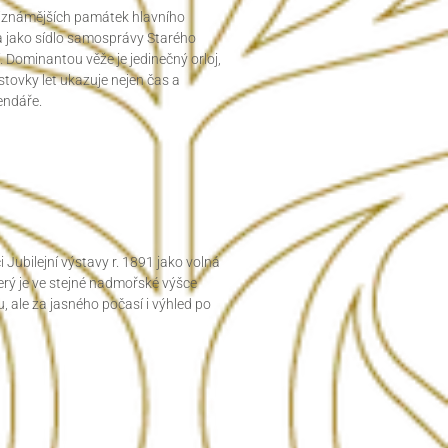
nejznámějších památek hlavního
la jako sídlo samosprávy Starého
. Dominantou věže je jedinečný orloj,
stovky let ukazuje nejen čas a
endáře.
Jubilejní výstavy r. 1891 jako volná
který je ve stejné nadmořské výšce
, ale za jasného počasí i výhled po