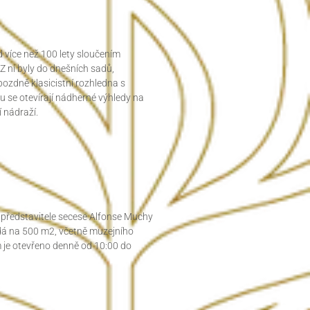
 více než 100 lety sloučením
Z ní byly do dnešních sadů,
ozdně klasicistní rozhledna s
ku se otevírají nádherné výhledy na
 nádraží.
představitele secese Alfonse Muchy
dá na 500 m2, včetně muzejního
m je otevřeno denně od 10:00 do