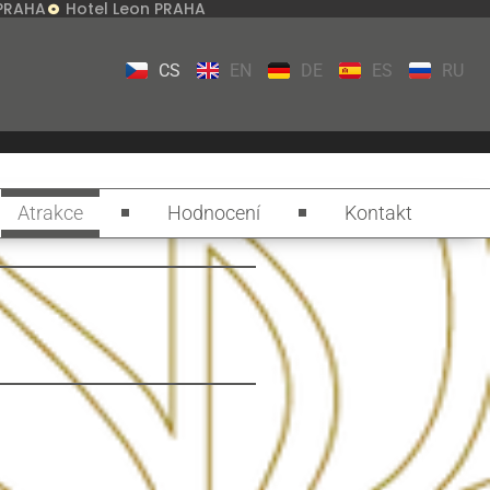
 PRAHA
Hotel Leon PRAHA
CS
EN
DE
ES
RU
Atrakce
Hodnocení
Kontakt