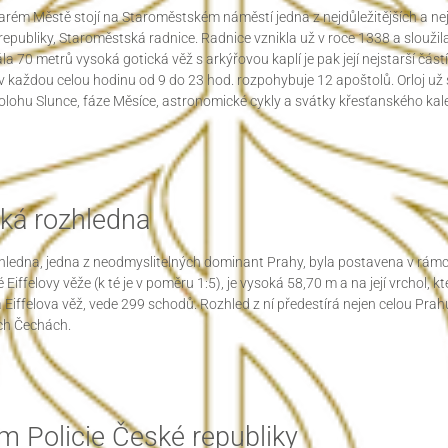
tarém Městě stojí na Staroměstském náměstí jedna z nejdůležitějších a 
epubliky, Staroměstská radnice. Radnice vznikla už v roce 1338 a slouži
a 70 metrů vysoká gotická věž s arkýřovou kaplí je pak její nejstarší částí
v každou celou hodinu od 9 do 23 hod. rozpohybuje 12 apoštolů. Orloj už 
polohu Slunce, fáze Měsíce, astronomické cykly a svátky křesťanského kal
ská rozhledna
hledna, jedna z neodmyslitelných dominant Prahy, byla postavena v rámci 
 Eiffelovy věže (k té je v poměru 1:5), je vysoká 58,70 m a na její vrchol, 
 Eiffelova věž, vede 299 schodů. Rozhled z ní předestírá nejen celou Prahu
ch Čechách.
 Policie České republiky