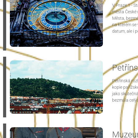
V Praze 1 - S
města České r
Města, bezmál
na kterém se 
datum, ale i 
Petřín
Petřínská roz
kopie pařížské
jako skutečná
bezmála celý
Muzeum