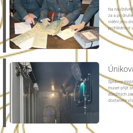
Na návštěvník
za a po druhé
vidění jsou st
prohlédnout ve
Únikov
Správce místn
muset přijít 
důležitých zá
dostanete vča