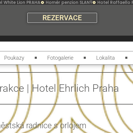
l White Lion PRAHA
Homér penzion SLANÝ
Hotel Raffaello
REZERVACE
Poukazy
Fotogalerie
Lokalita
rakce | Hotel Ehrlich Praha
ěstská radnice s orlojem