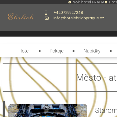
Noir hotel PRAHA
Hote
+420725527248
info@hotelehrlichprague.cz
Hotel
Pokoje
Nabídky
Město - at
Starom