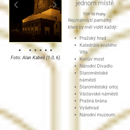
jednom místě
TOP 10 Prahy:
Nejznámější památky,
které by měl vidět každý:
Pražský hrad
Katedrála svatého
Víta
Foto: Alan Kabeš (1-3, 6)
Karlův most
Národní Divadlo
Staroměstské
náměstí
Staroměstský orloj
Václavské náměstí
Prašná brána
Vyšehrad
Národní muzeum.