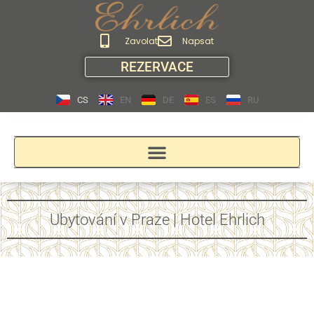
Zavolat
Napsat
REZERVACE
CS
EN
DE
ES
RU
Ubytování v Praze | Hotel Ehrlich