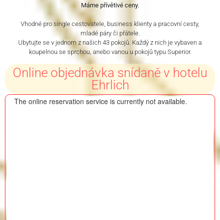
Máme přívětivé ceny.
Vhodné pro single cestovatele, business klienty a pracovní cesty,
mladé páry či přátele.
Ubytujte se v jednom z našich 43 pokojů. Každý z nich je vybaven a
koupelnou se sprchou, anebo vanou u pokojů typu Superior.
Online objednávka snídaně v hotelu
Ehrlich