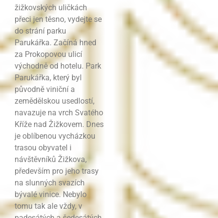
žižkovských uličkách
přeci jen těsno, vydejte se
do strání parku
Parukářka. Začíná hned
za Prokopovou ulicí
východně od hotelu. Park
Parukářka, který byl
původně viniční a
zemědělskou usedlostí,
navazuje na vrch Svatého
Kříže nad Žižkovem. Dnes
je oblíbenou vycházkou
trasou obyvatel i
návštěvníků Žižkova,
především pro jeho trasy
na slunných svazích
bývalé vinice. Nebylo
tomu tak ale vždy, v
padesátých a šedesátých