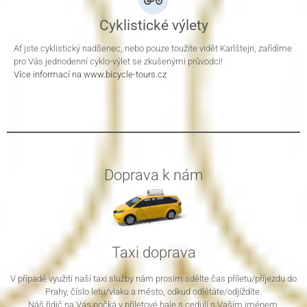
Cyklistické výlety
Ať jste cyklistický nadšenec, nebo pouze toužíte vidět Karlštejn, zařídíme
pro Vás jednodenní cyklo-výlet se zkušenými průvodci!
Více informací na www.bicycle-tours.cz
Doprava k nám
Taxi doprava
V případě využití naší taxi služby nám prosím sdělte čas příletu/příjezdu do
Prahy, číslo letu/vlaku a město, odkud odlétáte/odjíždíte.
Náš řidič na Vás počká v příletové hale s cedulí s Vaším jménem.