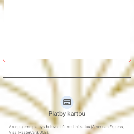
Platby kartou
Akceptujeme platby v hotovosti či kreditní kartou (American Express,
Visa, MasterCard, JCB).