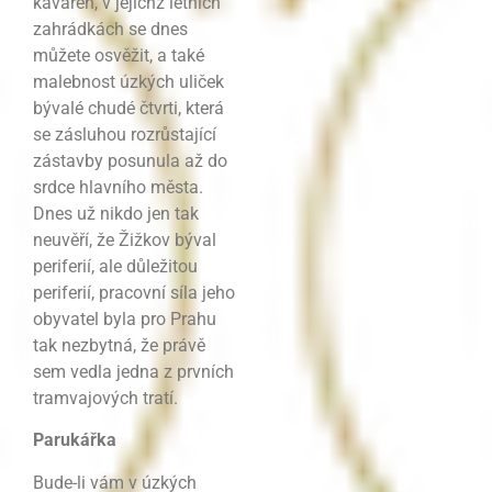
kaváren, v jejichž letních
zahrádkách se dnes
můžete osvěžit, a také
malebnost úzkých uliček
bývalé chudé čtvrti, která
se zásluhou rozrůstající
zástavby posunula až do
srdce hlavního města.
Dnes už nikdo jen tak
neuvěří, že Žižkov býval
periferií, ale důležitou
periferií, pracovní síla jeho
obyvatel byla pro Prahu
tak nezbytná, že právě
sem vedla jedna z prvních
tramvajových tratí.
Parukářka
Bude-li vám v úzkých