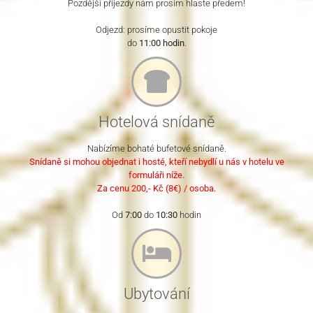
Pozdější příjezdy nám prosím hlaste předem!
Odjezd: prosíme opustit pokoje
do
11:00 hodin
.
Hotelová snídaně
Nabízíme bohaté bufetové snídaně.
Snídaně si mohou objednat i hosté, kteří nebydlí u nás v hotelu ve
formuláři níže.
Za cenu 200,- Kč (8€) / osoba.
Od
7:00
do
10:30
hodin
Ubytování