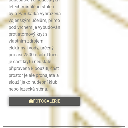
letech minulého století
byla Parukářka vyhrazena
vojenským účelům, přímo
pod vrchem je vybudován
protiatomový kryt s
vlastním zdrojem
elektřiny i vody, určený
pro asi 2500 osob. Dnes
je část krytu neustále
připravena k použití, část
prostor je ale pronajata a
slouží jako hudební klub
nebo lezecká stěna.
FOTOGALERIE