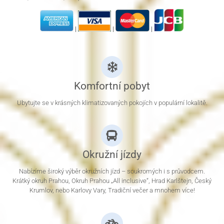
|
|
|
Komfortní pobyt
Ubytujte se v krásných klimatizovaných pokojích v populární lokalitě.
Okružní jízdy
Nabízíme široký výběr okružních jízd – soukromých i s průvodcem.
Krátký okruh Prahou, Okruh Prahou „All inclusive“, Hrad Karlštejn, Český
Krumlov, nebo Karlovy Vary, Tradiční večer a mnohem více!