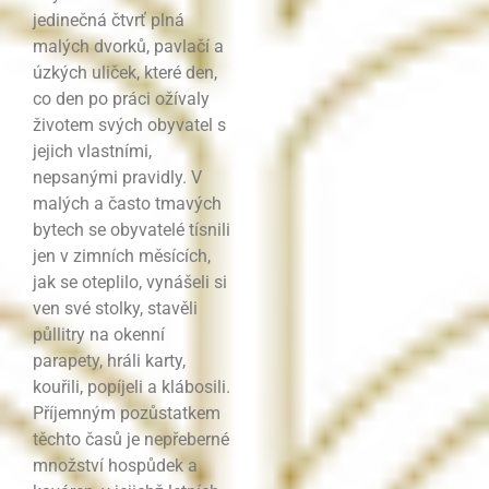
jedinečná čtvrť plná
malých dvorků, pavlačí a
úzkých uliček, které den,
co den po práci ožívaly
životem svých obyvatel s
jejich vlastními,
nepsanými pravidly. V
malých a často tmavých
bytech se obyvatelé tísnili
jen v zimních měsících,
jak se oteplilo, vynášeli si
ven své stolky, stavěli
půllitry na okenní
parapety, hráli karty,
kouřili, popíjeli a klábosili.
Příjemným pozůstatkem
těchto časů je nepřeberné
množství hospůdek a