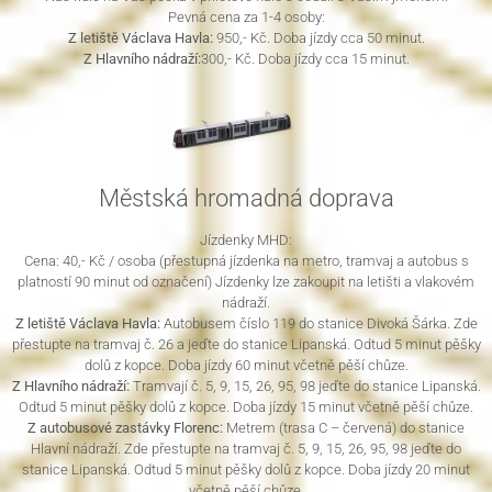
Pevná cena za 1-4 osoby:
Z letiště Václava Havla:
950,- Kč. Doba jízdy cca 50 minut.
Z Hlavního nádraží:
300,- Kč. Doba jízdy cca 15 minut.
Městská hromadná doprava
Jízdenky MHD:
Cena: 40,- Kč / osoba (přestupná jízdenka na metro, tramvaj a autobus s
platností 90 minut od označení) Jízdenky lze zakoupit na letišti a vlakovém
nádraží.
Z letiště Václava Havla:
Autobusem číslo 119 do stanice Divoká Šárka. Zde
přestupte na tramvaj č. 26 a jeďte do stanice Lipanská. Odtud 5 minut pěšky
dolů z kopce. Doba jízdy 60 minut včetně pěší chůze.
Z Hlavního nádraží:
Tramvají č. 5, 9, 15, 26, 95, 98 jeďte do stanice Lipanská.
Odtud 5 minut pěšky dolů z kopce. Doba jízdy 15 minut včetně pěší chůze.
Z autobusové zastávky Florenc:
Metrem (trasa C – červená) do stanice
Hlavní nádraží. Zde přestupte na tramvaj č. 5, 9, 15, 26, 95, 98 jeďte do
stanice Lipanská. Odtud 5 minut pěšky dolů z kopce. Doba jízdy 20 minut
včetně pěší chůze.