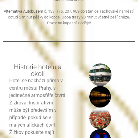
Alternativa Autobusem
č. 133, 175, 207, 909 do stanice Tachovské náměstí,
odtud 5 minut pěšky do kopce. Doba trasy 20 minut včetně pěší chůze.
Pozor na kapesní zloděje!
Historie hotelu a
okolí
Hotel se nachází přímo v
centru města Prahy, v
jedinečné atmosféře čtvrti
Žižkova. Inspirativní
může být především v
případě, pokud se v
malých uličkách čtvrti
Žižkov pokusíte najít i