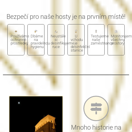
Bezpečí pro naše hosty je na prvním místě!
Používáme
Dbáme
Neustále
U
Testujeme
Monitoruje
ochranné
na
si
vchodu
naše
všechny
prostředky
pravidelnou
desinfikujeme
je
zaměstnance
prostory
hygienu
ruce
desinfekční
stanice
Mnoho historie na