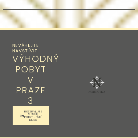
NEVÁHEJTE
NAVŠTÍVIT
VÝHODNÝ
POBYT
V
PRAZE
3
REZERVUJTE
SI SVŮJ
POBYT JEŠTĚ
DNES