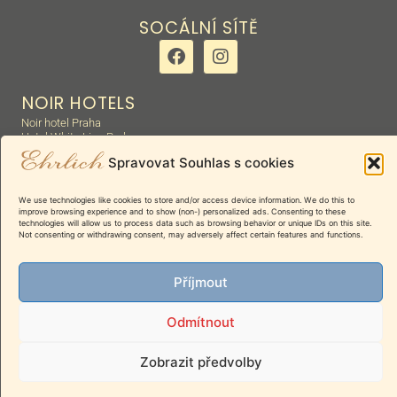
SOCÁLNÍ SÍTĚ
NOIR HOTELS
Noir hotel Praha
Hotel White Lion Praha
Hotel Leon Praha
Spravovat Souhlas s cookies
Hotel Raffaello Praha
Homér Slaný penzion
We use technologies like cookies to store and/or access device information. We do this to
improve browsing experience and to show (non-) personalized ads. Consenting to these
DŮLEŽITÉ
technologies will allow us to process data such as browsing behavior or unique IDs on this site.
Provozní řád hotelu
Zásady Cookie (EU)
Not consenting or withdrawing consent, may adversely affect certain features and functions.
GDPR
Mapa stránek
Příjmout
© Všechna práva vyhrazena 2026 Noir Hotels
Powered by Bear Hugs !
Odmítnout
Zobrazit předvolby