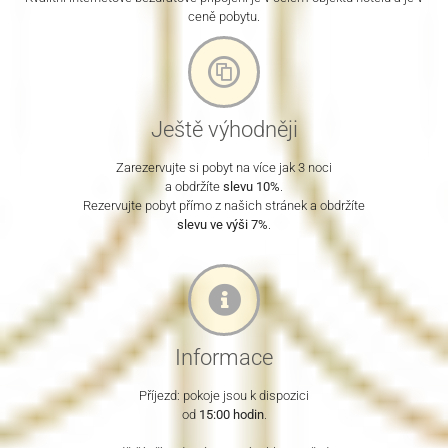
ceně pobytu.
Ještě výhodněji
Zarezervujte si pobyt na více jak 3 noci
a obdržíte
slevu 10%
.
Rezervujte pobyt přímo z našich stránek a obdržíte
slevu ve výši 7%
.
Informace
Příjezd: pokoje jsou k dispozici
od
15:00 hodin
.