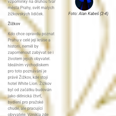
vzpomínky na druhou tvář
města Prahy, svět malých
Foto: Alan Kabeš (2-4)
žižkovských lidiček.
Žižkov
Kdo chce opravdu poznat
Prahu v celé její kráse a
historii, neměl by
zapomenout zabývat se i
životem jejích obyvatel.
Ideálním východiskem
pro toto poznávání je
právě Žižkov, kde stojí
hotel White Lion. Žižkov
byl od začátku budován
jako dělnická čtvrť,
bydlení pro pražské
chudé, ale pracující
obyvatele. Vznikla zde