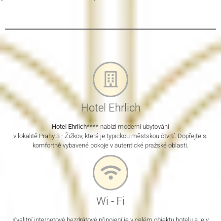
Hotel Ehrlich
Hotel Ehrlich
**** nabízí moderní ubytování
v lokalitě Prahy 3 - Žižkov, která je typickou městskou čtvrtí. Dopřejte si
komfortně vybavené pokoje v autentické pražské oblasti.
Wi - Fi
Kvalitní internetové bezdrátové připojení je v celém objektu hotelu a je v