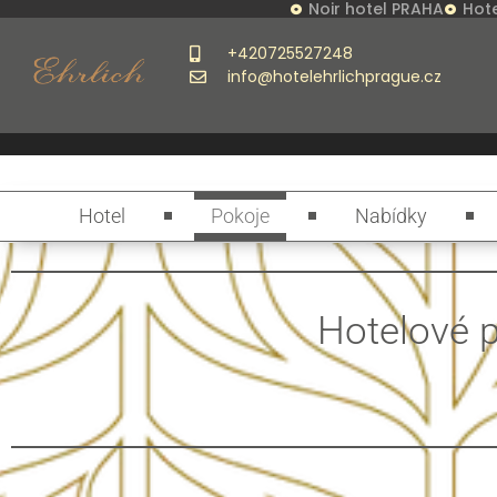
Noir hotel PRAHA
Hote
+420725527248
info@hotelehrlichprague.cz
Hotel
Pokoje
Nabídky
Hotelové p