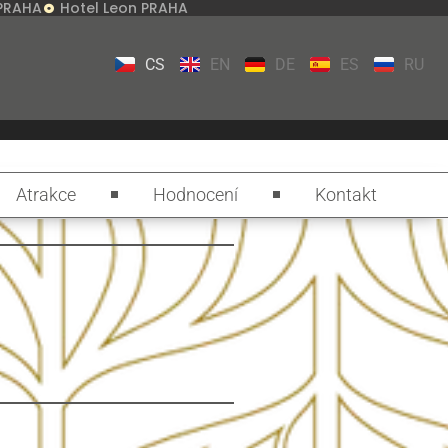
 PRAHA
Hotel Leon PRAHA
CS
EN
DE
ES
RU
Atrakce
Hodnocení
Kontakt