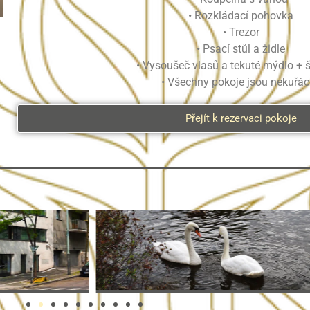
• Rozkládací pohovka
• Trezor
• Psací stůl a židle
• Vysoušeč vlasů a tekuté mýdlo +
• Všechny pokoje jsou nekuřá
Přejít k rezervaci pokoje