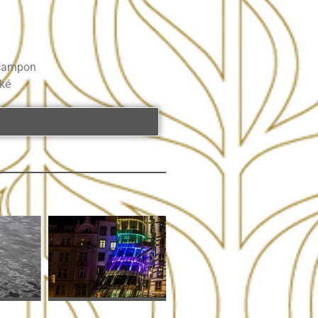
 šampon
cké