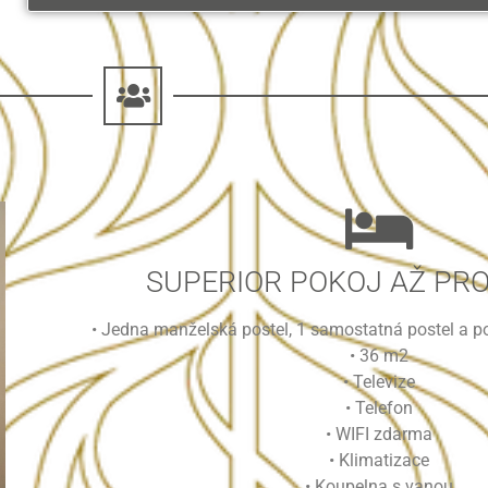
SUPERIOR POKOJ AŽ PRO
• Jedna manželská postel, 1 samostatná postel a p
• 36 m2
• Televize
• Telefon
• WIFI zdarma
• Klimatizace
• Koupelna s vanou