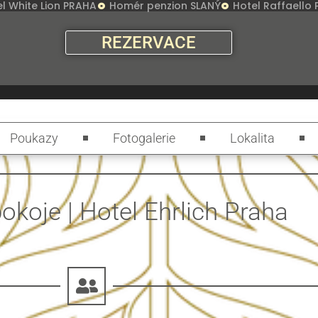
l White Lion PRAHA
Homér penzion SLANÝ
Hotel Raffaello
REZERVACE
Poukazy
Fotogalerie
Lokalita
okoje | Hotel Ehrlich Praha