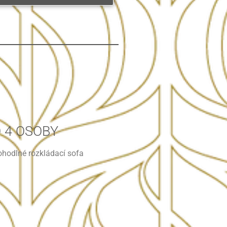
 4 OSOBY
ohodlné rozkládací sofa