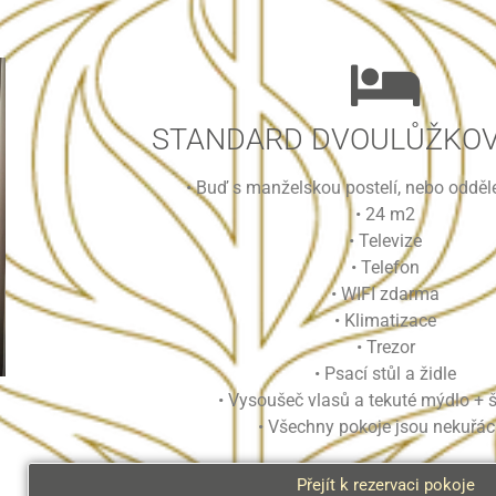
STANDARD DVOULŮŽKOV
• Buď s manželskou postelí, nebo odděl
• 24 m2
• Televize
• Telefon
• WIFI zdarma
• Klimatizace
• Trezor
• Psací stůl a židle
• Vysoušeč vlasů a tekuté mýdlo +
• Všechny pokoje jsou nekuřá
Přejít k rezervaci pokoje