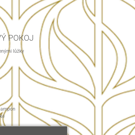
Ý POKOJ
enými lůžky
 šampon
cké