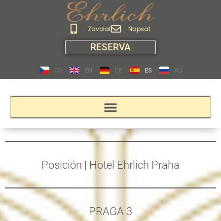
Zavolat
Napsat
RESERVA
CS
EN
DE
ES
RU
Posición | Hotel Ehrlich Praha
PRAGA 3