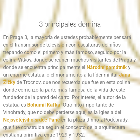
3 principales domina
En Praga 3, la mayoría de ustedes probablemente pensará
en el transmisor de televisión con esculturas de niños
trepando como el primero y más famoso, seguido por la
colina Vítkov, donde se reúnen muchos visitantes de Praga y
donde se encuentra principalmente el
Národní památník
y
un
enorme estatua, o el monumento a la líder militar
Jana
Žižky
de Trocnov, que nos recuerda que fue en esta colina
donde comenzó la parte más famosa de la vida de este
fundador de la pared del carro.
Por interés, el autor de la
estatua es
Bohumil
Kafka
.
Otro hito importante de
Vinohrady, que no debe perderse aquí, es la Iglesia del
Nejsvětějšího srdce Páně
en la plaza Jiřího z Poděbrady,
que fue construida según el concepto de la arquitectura
cristiana primitiva entre 1929 y 1932.