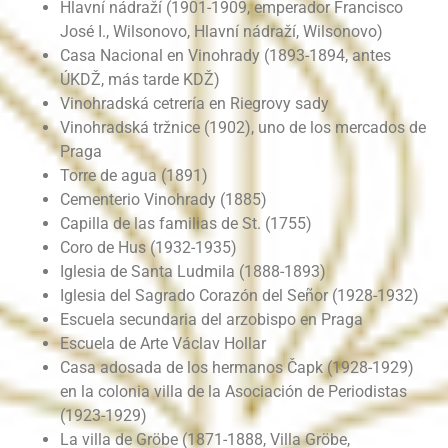
Hlavní nádraží (1901-1909, emperador Francisco
José I., Wilsonovo, Hlavní nádraží, Wilsonovo)
Casa Nacional en Vinohrady (1893-1894, antes
ÚKDŽ, más tarde KDŽ)
Vinohradská cetrería en Riegrovy sady
Vinohradská tržnice (1902), uno de los mercados de
Praga
Torre de agua (1891)
Cementerio Vinohrady (1885)
Capilla de las familias de St. (1755)
Coro de Hus (1932-1935)
Iglesia de Santa Ludmila (1888-1893)
Iglesia del Sagrado Corazón del Señor (1928-1932)
Escuela secundaria del arzobispo en Praga
Escuela de Arte Václav Hollar
Casa adosada de los hermanos Čapk (1928-1929)
en la colonia villa de la Asociación de Periodistas
(1923-1929)
La villa de Gröbe (1871-1888, Villa Gröbe,