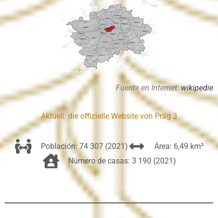
Fuente en Internet
:
wikipedie
Aktuell: die offizielle Website von Prag 3
Población: 74 307 (2021)
Área: 6,49 km²
Número de casas: 3 190 (2021)