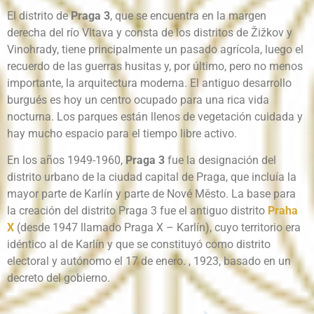
El distrito de
Praga 3
, que se encuentra en la margen
derecha del río Vltava y consta de los distritos de Žižkov y
Vinohrady, tiene principalmente un pasado agrícola, luego el
recuerdo de las guerras husitas y, por último, pero no menos
importante, la arquitectura moderna. El antiguo desarrollo
burgués es hoy un centro ocupado para una rica vida
nocturna. Los parques están llenos de vegetación cuidada y
hay mucho espacio para el tiempo libre activo.
En los años 1949-1960,
Praga 3
fue la designación del
distrito urbano de la ciudad capital de Praga, que incluía la
mayor parte de Karlín y parte de Nové Město.
La base para
la creación del distrito Praga 3 fue el antiguo distrito
Praha
X
(desde 1947 llamado Praga X – Karlín), cuyo territorio era
idéntico al de Karlín y que se constituyó como distrito
electoral y autónomo el 17 de enero.
, 1923, basado en un
decreto del gobierno.