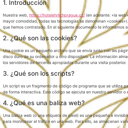
1. Introducción
Nuestra web,
https://hotelehrlichprague.cz/
(en adelante: «la web»)
mayor comodidad, todas las tecnologías se denominan «cookies»). 
que hemos contratado. En el siguiente documento te informamos s
2. ¿Qué son las cookies?
Una cookie es un pequeño archivo que se envía junto con las pág
disco duro de su ordenador u otro dispositivo. La información alm
los servidores de terceros apropiados durante una visita posterior.
3. ¿Qué son los scripts?
Un script es un fragmento de código de programa que se utiliza p
de forma interactiva. Este código se ejecuta en nuestro servidor o e
4. ¿Qué es una baliza web?
Una baliza web (o una etiqueta de píxel) es una pequeña e invisibl
para monitorear el tráfico en una web. Para ello, se almacenan var