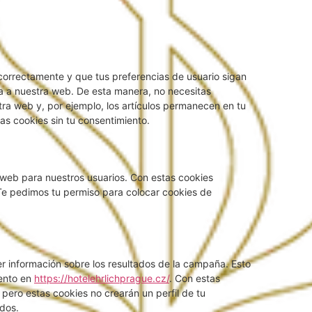
correctamente y que tus preferencias de usuario sigan
ita a nuestra web. De esta manera, no necesitas
tra web y, por ejemplo, los artículos permanecen en tu
s cookies sin tu consentimiento.
a web para nuestros usuarios. Con estas cookies
Te pedimos tu permiso para colocar cookies de
 información sobre los resultados de la campaña. Esto
ento en
https://hotelehrlichprague.cz/
. Con estas
 pero estas cookies no crearán un perfil de tu
dos.