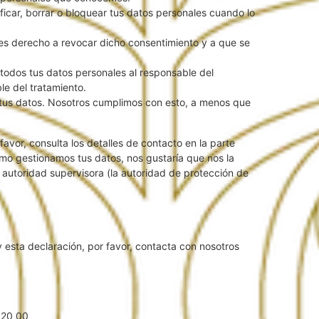
ificar, borrar o bloquear tus datos personales cuando lo
nes derecho a revocar dicho consentimiento y a que se
 todos tus datos personales al responsable del
le del tratamiento.
 tus datos. Nosotros cumplimos con esto, a menos que
favor, consulta los detalles de contacto en la parte
cómo gestionamos tus datos, nos gustaría que nos la
a autoridad supervisora (la autoridad de protección de
 esta declaración, por favor, contacta con nosotros
120 00