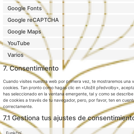
Google Fonts
Google reCAPTCHA
Google Maps
YouTube
Varios
7. Consentimiento
Cuando visites nuestra web por primera vez, te mostraremos una 
cookies. Tan pronto como hagas clic en «Uložit předvolby», acept
has seleccionado en la ventana emergente, tal y como se describe 
de cookies a través de tu navegador, pero, por favor, ten en cuen
correctamente.
7.1 Gestiona tus ajustes de consentimient
Funkční