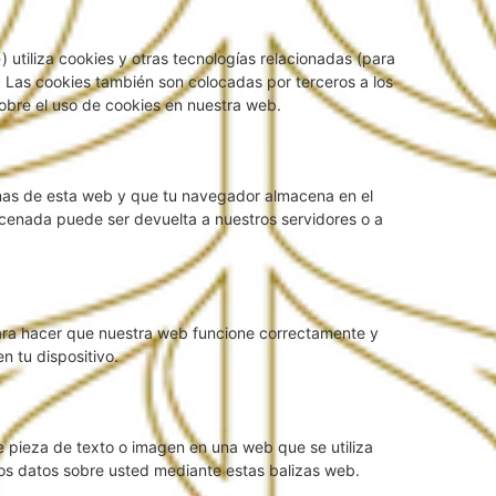
 utiliza cookies y otras tecnologías relacionadas (para
Las cookies también son colocadas por terceros a los
obre el uso de cookies en nuestra web.
inas de esta web y que tu navegador almacena en el
acenada puede ser devuelta a nuestros servidores o a
ara hacer que nuestra web funcione correctamente y
n tu dispositivo.
e pieza de texto o imagen en una web que se utiliza
ios datos sobre usted mediante estas balizas web.