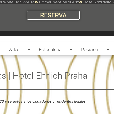
l White Lion PRAHA
Homér penzion SLANÝ
Hotel Raffaello
RESERVA
Vales
Fotogalería
Posición
s | Hotel Ehrlich Praha
26 y se aplica a los ciudadanos y residentes legales