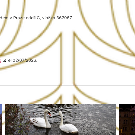
udem v Praze oddíl C, vložka 362967
g
el 02/07/2026.