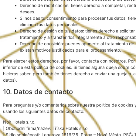
Derecho de rectificación: tienes derecho a completar, rect
desees.
Si nos das tu consentimiento para procesar tus datos, tie
eliminen tus datos personales.
Derecho de cesión de tus datos: tienes derecho a solicitar
tratamiento y a transferirlos íntegramente a otro responsab
Derecho de oposición: puedes oponerte al tratamiento de
existan motivos justificados para el procesamiento.
Para ejercer estos derechos, por favor, contacta con nosotros. Por 
inferior de esta política de cookies. Si tienes alguna queja sobre 
hicieras saber, pero también tienes derecho a enviar una queja a l
datos).
10. Datos de contacto
Para preguntas y/o comentarios sobre nuestra política de cookies y
usando los siguientes datos de contacto:
Noir Hotels s.r.o.
| Obchodní firma/název: Tříska Hotels s.r.o.
| Sídlo společnosti: Legerova 1816/35, Praha – Nové Město, PSČ: 