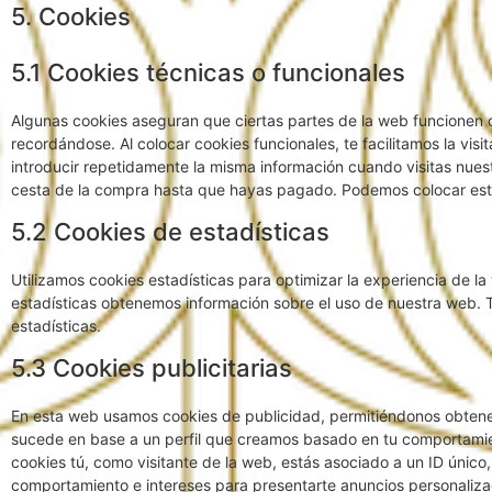
5. Cookies
5.1 Cookies técnicas o funcionales
Algunas cookies aseguran que ciertas partes de la web funcionen 
recordándose. Al colocar cookies funcionales, te facilitamos la vis
introducir repetidamente la misma información cuando visitas nues
cesta de la compra hasta que hayas pagado. Podemos colocar esta
5.2 Cookies de estadísticas
Utilizamos cookies estadísticas para optimizar la experiencia de l
estadísticas obtenemos información sobre el uso de nuestra web. 
estadísticas.
5.3 Cookies publicitarias
En esta web usamos cookies de publicidad, permitiéndonos obtener
sucede en base a un perfil que creamos basado en tu comportami
cookies tú, como visitante de la web, estás asociado a un ID único,
comportamiento e intereses para presentarte anuncios personaliza