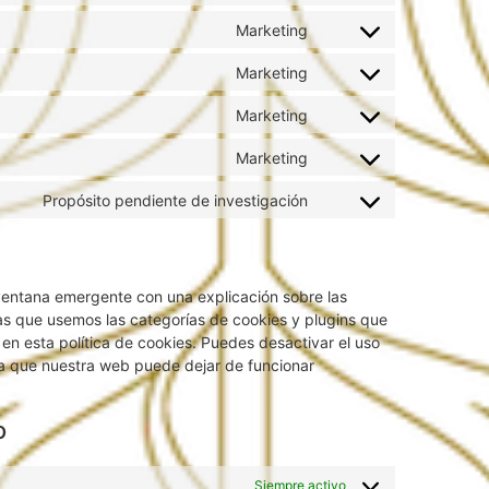
Marketing
Marketing
Marketing
Marketing
Propósito pendiente de investigación
ventana emergente con una explicación sobre las
as que usemos las categorías de cookies y plugins que
en esta política de cookies. Puedes desactivar el uso
ta que nuestra web puede dejar de funcionar
o
Siempre activo