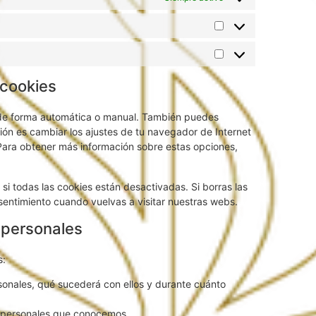
 cookies
es de forma automática o manual. También puedes
ión es cambiar los ajustes de tu navegador de Internet
Para obtener más información sobre estas opciones,
i todas las cookies están desactivadas. Si borras las
sentimiento cuando vuelvas a visitar nuestras webs.
 personales
s:
sonales, qué sucederá con ellos y durante cuánto
s personales que conocemos.