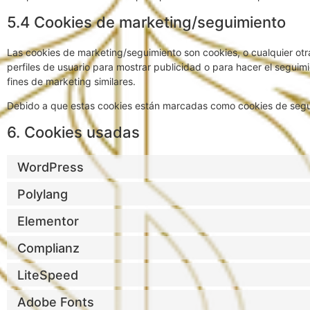
5.4 Cookies de marketing/seguimiento
Las cookies de marketing/seguimiento son cookies, o cualquier ot
perfiles de usuario para mostrar publicidad o para hacer el seguim
fines de marketing similares.
Debido a que estas cookies están marcadas como cookies de segui
6. Cookies usadas
WordPress
Polylang
Elementor
Complianz
LiteSpeed
Adobe Fonts