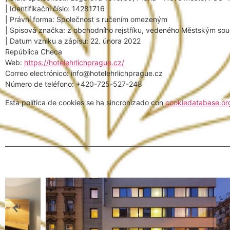
| Identifikační číslo: 14281716
| Právní forma: Společnost s ručením omezeným
| Spisová značka: z obchodního rejstříku, vedeného Městským so
| Datum vzniku a zápisu: 22. února 2022
República Checa
Web:
https://hotelehrlichprague.cz/
Correo electrónico:
info@
hotelehrlichprague.cz
Número de teléfono: +420-725-527-248
Esta política de cookies se ha sincronizado con
cookiedatabase.or