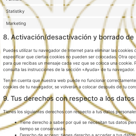
Statistiky
Marketing
8. Activación/desactivación y borrado de
Puedes utilizar tu navegador de Internet para eliminar las cooki
especificar que ciertas cookies no pueden ser colocadas. Otra opc
para que recibas un mensaje cada vez que se coloca una cookie. 
consulta las instrucciones de la sección «Ayuda» de tu navegador.
Ten en cuenta que nuestra web puede no funcionar correctamente s
cookies de tu navegador, se volverán a colocar después de tu con
9. Tus derechos con respecto a los datos
Tienes los siguientes derechos con respecto a tus datos personale
Tiene derecho a saber por qué se necesitan tus datos per
tiempo se conservarán.
Derecho de acceso: tienes derecho a acceder a tus dato